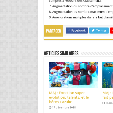
comptes à rebours des Classements.
7. Augmentation du nombre d’emplacements
8. Augmentation du nombre maximum d’empl
9. Améliorations multiples dans le but d’amél
Facebook
Twitter
Partager
Articles Similaires
MAJ : Fonction super
MAJ :
évolution, talents, et le
fait p
héros Lazulix
16 n
17 décembre 2018