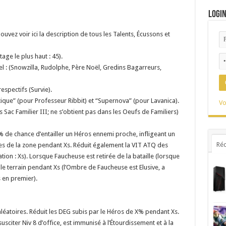
Logi
vez voir ici la description de tous les Talents, Écussons et
age le plus haut : 45).
el : (Snowzilla, Rudolphe, Père Noël, Gredins Bagarreurs,
espectifs (Survie).
ique” (pour Professeur Ribbit) et “Supernova” (pour Lavanica).
Vo
Sac Familier III; ne s’obtient pas dans les Oeufs de Familiers)
 de chance d’entailler un Héros ennemi proche, infligeant un
Réc
es de la zone pendant Xs. Réduit également la VIT ATQ des
on : Xs). Lorsque Faucheuse est retirée de la bataille (lorsque
le terrain pendant Xs (l’Ombre de Faucheuse est Elusive, a
 en premier).
léatoires. Réduit les DEG subis par le Héros de X% pendant Xs.
sciter Niv 8 d’office, est immunisé à l’Étourdissement et à la