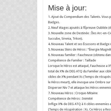
Mise à jour:
1. Ajout du Compendium des Talents. Vous pou
Badges.
2. Neuf étages ajoutés à l’Épreuve Oubliée (ét
3. Nouvelle zone de Destinée : Îles Arc-en-Ci
Succube, Sirenia, Triton).
4. Nouveau Talent et ses Écussons et Badge r
5. Nouveau Skins de Héros : “Énergie Magnét
6. Nouveau familier : Faucheuse (obtenu dans 
Compétence de Familier : Taillade
Lorsque le Héros est attaqué, Faucheuse a X%
total de X% de DEG ATQ du Familier aux cibl
cibles de X% pendant Xs (Temps de récupérati
le Héros meurt), elle invoque une Ombre sur 
Disperser Niv 7 et attaque les Héros ennemis
7. Nouveau Héros : Croque-Mitaine
Compétence de Héros : Inimitié
Inflige X% de DEG ATQ à X cibles ennemies a
(Temps de récupération : Xs. Ce Héros a Ressu