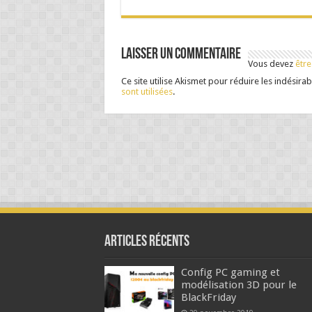
Laisser un commentaire
Vous devez
être
Ce site utilise Akismet pour réduire les indésirab
sont utilisées
.
Articles Récents
Config PC gaming et
modélisation 3D pour le
BlackFriday