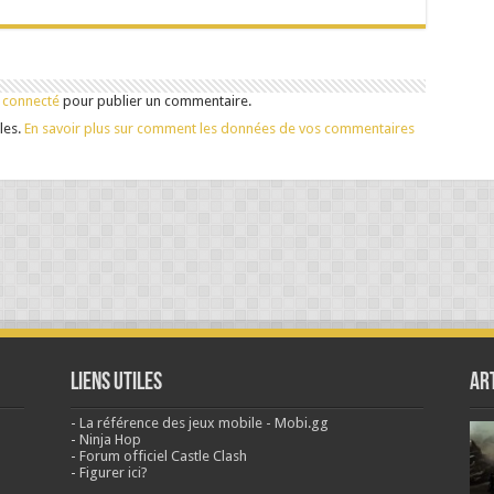
 connecté
pour publier un commentaire.
les.
En savoir plus sur comment les données de vos commentaires
Liens Utiles
Ar
-
La référence des jeux mobile - Mobi.gg
-
Ninja Hop
-
Forum officiel Castle Clash
-
Figurer ici?