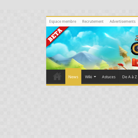
Espace membre
Recrutement
Advertisements
News
Wiki
Astuces
De A à Z