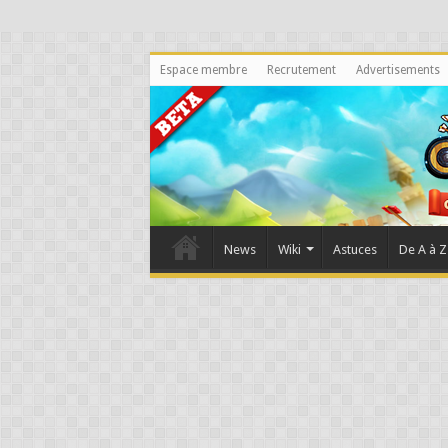
Espace membre
Recrutement
Advertisements
News
Wiki
Astuces
De A à Z