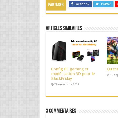
Facebook
Twitter
Partager
Articles Similaires
Config PC gaming et
Qu’est
modélisation 3D pour le
19 se
BlackFriday
29 novembre 2019
3 Commentaires