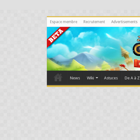
Espace membre
Recrutement
Advertisements
News
Wiki
Astuces
De A à Z