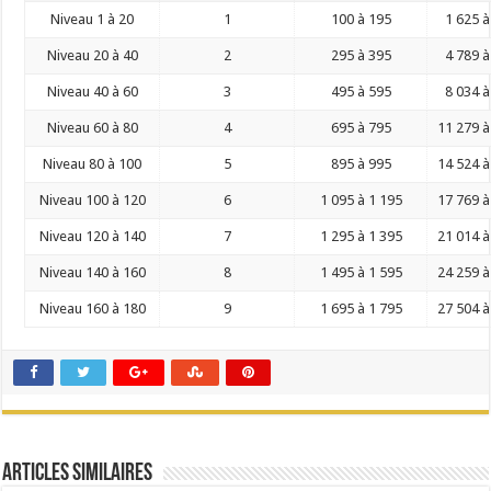
Niveau 1 à 20
1
100 à 195
1 625 à
Niveau 20 à 40
2
295 à 395
4 789 à
Niveau 40 à 60
3
495 à 595
8 034 à
Niveau 60 à 80
4
695 à 795
11 279 à
Niveau 80 à 100
5
895 à 995
14 524 à
Niveau 100 à 120
6
1 095 à 1 195
17 769 à
Niveau 120 à 140
7
1 295 à 1 395
21 014 à
Niveau 140 à 160
8
1 495 à 1 595
24 259 à
Niveau 160 à 180
9
1 695 à 1 795
27 504 à
Articles Similaires