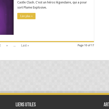
Castle Clash. C'est un héros légendaire, qui a pour
sort Plume Explosive.
Lire plus »
2
»
...
Last »
Page 10 of 17
Liens Utiles
Ar