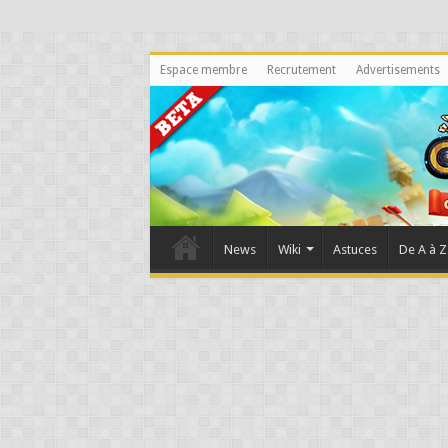
Espace membre
Recrutement
Advertisements
News
Wiki
Astuces
De A à Z