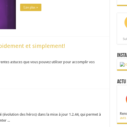
Lire plus »
Su
apidement et simplement!
Insta
rentes astuces que vous pouvez utiliser pour accomplir vos
Actu 
Rend
é (évolution des héros) dans la mise à jour 1.2.44, qui permet à
avis
ter ...