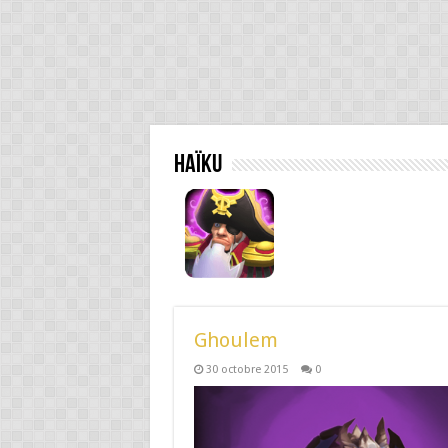
Haïku
Ghoulem
30 octobre 2015
0