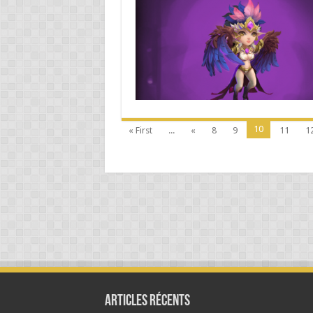
10
« First
...
«
8
9
11
1
Articles Récents