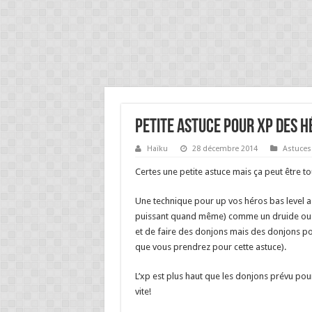
Petite astuce pour xp des h
Haïku
28 décembre 2014
Astuces
Certes une petite astuce mais ça peut être to
Une technique pour up vos héros bas level as
puissant quand même) comme un druide ou un
et de faire des donjons mais des donjons pour
que vous prendrez pour cette astuce).
L’xp est plus haut que les donjons prévu po
vite!