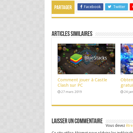
Facebook
Twitter
Partager
Articles Similaires
Comment jouer à Castle
Obten
Clash sur PC
gratui
27 mars 2019
24 ja
Laisser un commentaire
Vous devez
être
Ce site utilise Akismet pour réduire les indésirab