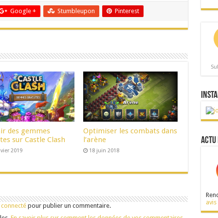
Google +
Stumbleupon
Pinterest
Su
Insta
ir des gemmes
Optimiser les combats dans
tes sur Castle Clash
l’arène
Actu 
nvier 2019
18 juin 2018
Rend
avis
 connecté
pour publier un commentaire.
les.
En savoir plus sur comment les données de vos commentaires