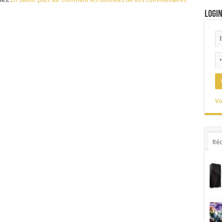
Logi
Vo
Réc