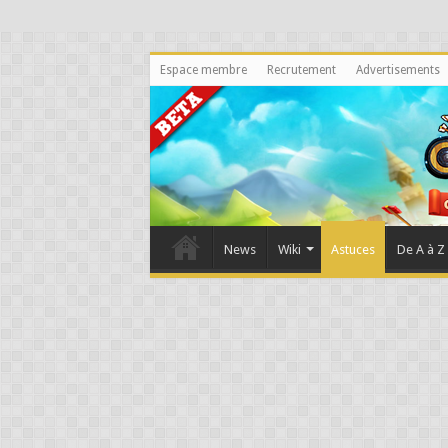
Espace membre
Recrutement
Advertisements
News
Wiki
Astuces
De A à Z