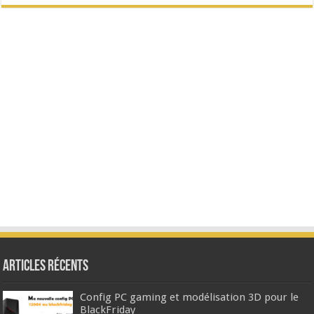
Articles Récents
Config PC gaming et modélisation 3D pour le
BlackFriday