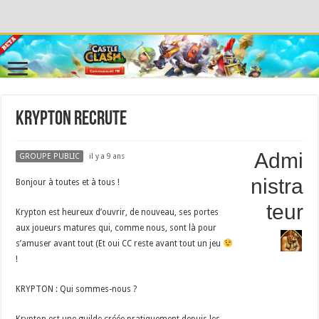
Krypton recrute
Admi
GROUPE PUBLIC
il y a 9 ans
nistra
Bonjour à toutes et à tous !
teur
Krypton est heureux d’ouvrir, de nouveau, ses portes
aux joueurs matures qui, comme nous, sont là pour
s’amuser avant tout (Et oui CC reste avant tout un jeu
!
KRYPTON : Qui sommes-nous ?