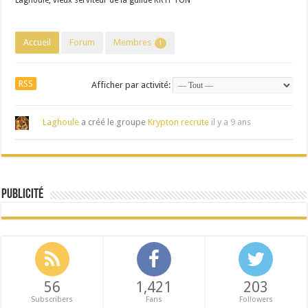
Laghoule, vieux serviteur de la guilde KRYPTON
Accueil
Forum
Membres
1
RSS
Afficher par activité:
Laghoule
a créé le groupe
Krypton recrute
il y a 9 ans
Publicité
56
1,421
203
Subscribers
Fans
Followers