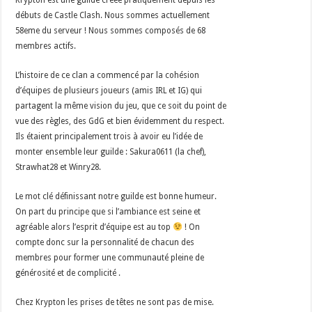
Krypton est une guilde créée pratiquement depuis les
débuts de Castle Clash. Nous sommes actuellement
58eme du serveur ! Nous sommes composés de 68
membres actifs.
L’histoire de ce clan a commencé par la cohésion
d’équipes de plusieurs joueurs (amis IRL et IG) qui
partagent la même vision du jeu, que ce soit du point de
vue des règles, des GdG et bien évidemment du respect.
Ils étaient principalement trois à avoir eu l’idée de
monter ensemble leur guilde : Sakura0611 (la chef),
Strawhat28 et Winry28.
Le mot clé définissant notre guilde est bonne humeur.
On part du principe que si l’ambiance est seine et
agréable alors l’esprit d’équipe est au top
! On
compte donc sur la personnalité de chacun des
membres pour former une communauté pleine de
générosité et de complicité .
Chez Krypton les prises de têtes ne sont pas de mise.