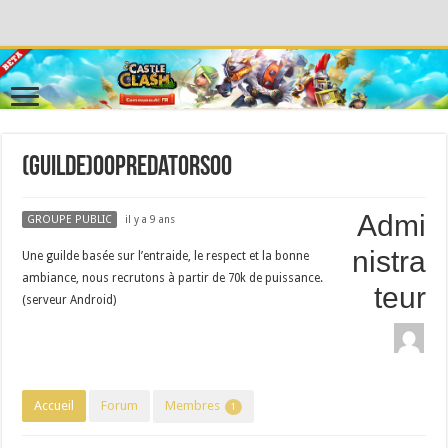
(Guilde)00Predators00
Admi
GROUPE PUBLIC
il y a 9 ans
nistra
Une guilde basée sur l’entraide, le respect et la bonne
ambiance, nous recrutons à partir de 70k de puissance.
teur
(serveur Android)
Accueil
Forum
Membres
1