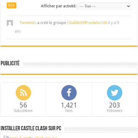
RSS
Afficher par activité:
Tweenuts
a créé le groupe
(Guilde)00Predators00
il y a 9
ans
Publicité
56
1,421
203
Subscribers
Fans
Followers
Installer Castle Clash sur PC