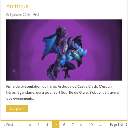
Arctiqua
8 janvier 2016
2
Fiche de présentation du héros Arctiqua de Castle Clash. C'est un
héros légendaire, qui a pour sort Souffle de Givre. S’obtient à travers
des événements.
Lire plus »
5
« First
...
«
3
4
6
7
»
10
...
Page 5 of 12